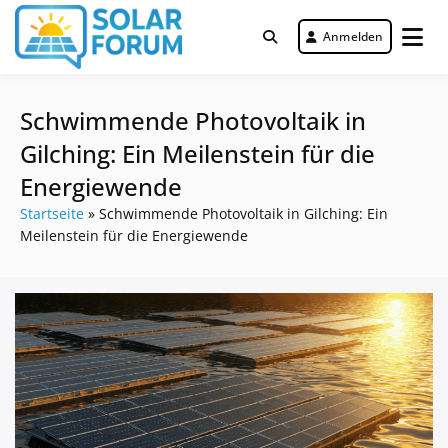
Zum
Inhalt
Anmelden
Deutschlandweit Nr. 1 Forum für
springen
Solar Forum
gewerbliche Solar Investments
Schwimmende Photovoltaik in
Gilching: Ein Meilenstein für die
Energiewende
Startseite
»
Schwimmende Photovoltaik in Gilching: Ein
Meilenstein für die Energiewende