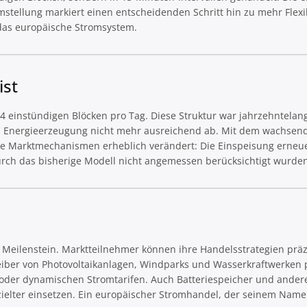
tellung markiert einen entscheidenden Schritt hin zu mehr Flexibil
 das europäische Stromsystem.
ist
4 einstündigen Blöcken pro Tag. Diese Struktur war jahrzehntelan
n Energieerzeugung nicht mehr ausreichend ab. Mit dem wachsend
ie Marktmechanismen erheblich verändert: Die Einspeisung erneu
urch das bisherige Modell nicht angemessen berücksichtigt wurden
s Meilenstein. Marktteilnehmer können ihre Handelsstrategien präz
iber von Photovoltaikanlagen, Windparks und Wasserkraftwerken p
er dynamischen Stromtarifen. Auch Batteriespeicher und ander
ezielter einsetzen. Ein europäischer Stromhandel, der seinem Nam