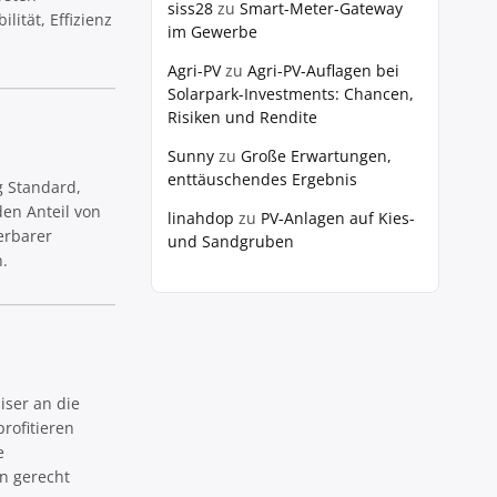
siss28
zu
Smart-Meter-Gateway
ität, Effizienz
im Gewerbe
Agri-PV
zu
Agri-PV-Auflagen bei
Solarpark-Investments: Chancen,
Risiken und Rendite
Sunny
zu
Große Erwartungen,
enttäuschendes Ergebnis
g Standard,
en Anteil von
linahdop
zu
PV‑Anlagen auf Kies-
erbarer
und Sandgruben
.
iser an die
rofitieren
e
en gerecht