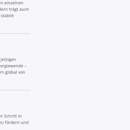
in einzelnen
dern trägt auch
stabile
 jetzigen
nergiewende –
rn global von
 Schritt in
 zu fördern und