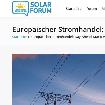
Zum
Inhalt
Startseite
Forum
M
Deutschlandweit Nr. 1 Forum fü
Solar Foru
springen
Europäischer Stromhandel: 
Startseite
»
Europäischer Stromhandel: Day-Ahead-Markt we