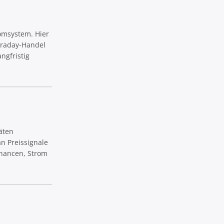
omsystem. Hier
traday-Handel
ngfristig
täten
n Preissignale
Chancen, Strom