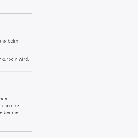
rung beim
nkurbeln wird.
lnen
ch höhere
eiber die