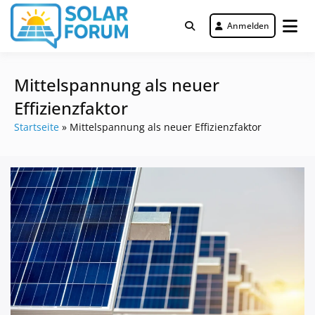
Zum
Inhalt
Anmelden
Deutschlandweit Nr. 1 Forum für
springen
Solar Forum
gewerbliche Solar Investments
Mittelspannung als neuer
Effizienzfaktor
Startseite
»
Mittelspannung als neuer Effizienzfaktor