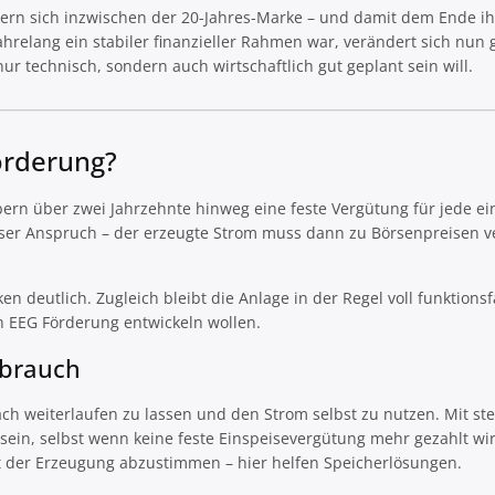
ern sich inzwischen der 20-Jahres-Marke – und damit dem Ende ihr
 jahrelang ein stabiler finanzieller Rahmen war, verändert sich nun
nur technisch, sondern auch wirtschaftlich gut geplant sein will.
örderung?
bern über zwei Jahrzehnte hinweg eine feste Vergütung für jede ei
ieser Anspruch – der erzeugte Strom muss dann zu Börsenpreisen v
en deutlich. Zugleich bleibt die Anlage in der Regel voll funktionsf
ach EEG Förderung entwickeln wollen.
rbrauch
ach weiterlaufen zu lassen und den Strom selbst zu nutzen. Mit st
 sein, selbst wenn keine feste Einspeisevergütung mehr gezahlt wir
it der Erzeugung abzustimmen – hier helfen Speicherlösungen.