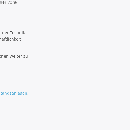
ber 70 %
erner Technik.
aftlichkeit
onen weiter zu
standsanlagen
,