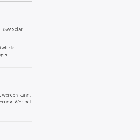
d BSW Solar
twickler
ngen.
rt werden kann.
ierung. Wer bei