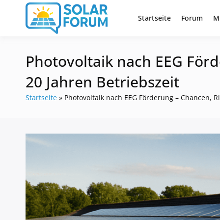
Zum
Inhalt
Startseite
Forum
M
Deutschlandweit Nr. 1 Forum fü
Solar Foru
springen
Photovoltaik nach EEG För
20 Jahren Betriebszeit
Startseite
»
Photovoltaik nach EEG Förderung – Chancen, R