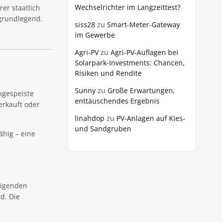
Wechselrichter im Langzeittest?
er staatlich
 grundlegend.
siss28
zu
Smart-Meter-Gateway
im Gewerbe
Agri-PV
zu
Agri-PV-Auflagen bei
Solarpark-Investments: Chancen,
Risiken und Rendite
Sunny
zu
Große Erwartungen,
ngespeiste
enttäuschendes Ergebnis
erkauft oder
linahdop
zu
PV‑Anlagen auf Kies-
und Sandgruben
ähig – eine
eigenden
d. Die