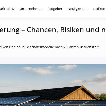
arktplatz
Unternehmen
Ratgeber
Neuigkeiten
Lexikon
r gewerbliche Solar Investments
m
derung – Chancen, Risiken und 
isiken und neue Geschäftsmodelle nach 20 Jahren Betriebszeit