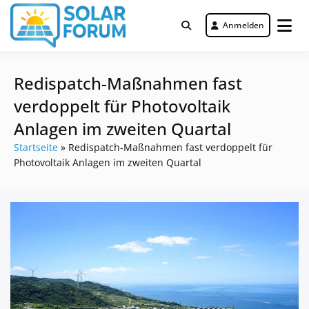
Zum
Inhalt
Anmelden
Deutschlandweit Nr. 1 Forum für
springen
Solar Forum
gewerbliche Solar Investments
Redispatch-Maßnahmen fast
verdoppelt für Photovoltaik
Anlagen im zweiten Quartal
Startseite
»
Redispatch-Maßnahmen fast verdoppelt für
Photovoltaik Anlagen im zweiten Quartal