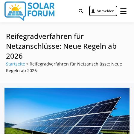
Zum
Inhalt
Anmelden
Deutschlandweit Nr. 1 Forum für
springen
Solar Forum
gewerbliche Solar Investments
Reifegradverfahren für
Netzanschlüsse: Neue Regeln ab
2026
Startseite
»
Reifegradverfahren für Netzanschlüsse: Neue
Regeln ab 2026