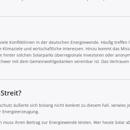
ele Konfliktlinien in der deutschen Energiewende. Häufig treffen lo
 Klimaziele und wirtschaftliche Interessen. Hinzu kommt das Mis
en hinter solchen Solarparks überregionale Investoren oder anony
e schwer mit dem Gemeinwohlgedanken vereinbar ist. Das Vertrauen 
Streit?
hutz äußerte sich bislang nicht konkret zu diesem Fall, verwies j
r Energieerzeugung.
ion muss ihren Beitrag zur Energiewende leisten. Wer heute Solar a