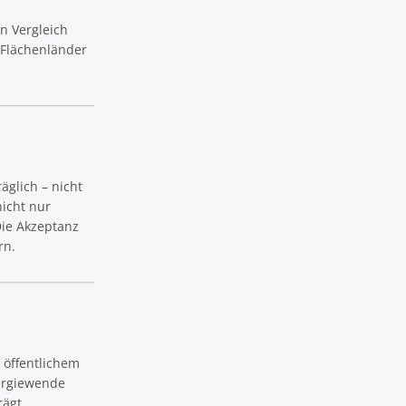
n Vergleich
Flächenländer
äglich – nicht
nicht nur
Die Akzeptanz
rn.
r öffentlichem
nergiewende
rägt.