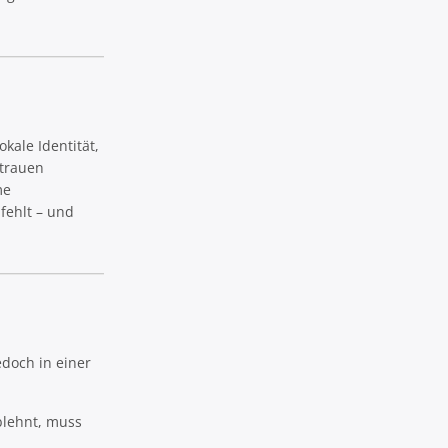
kale Identität,
strauen
me
fehlt – und
edoch in einer
blehnt, muss