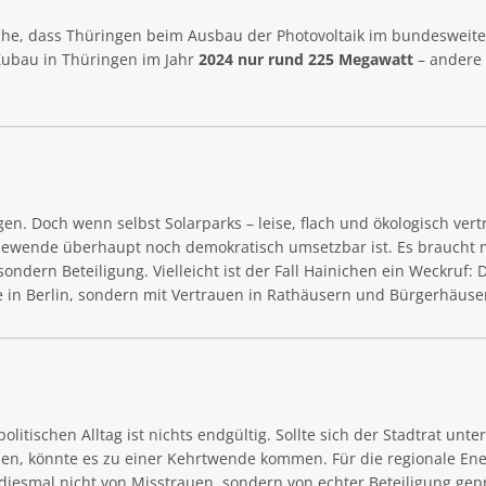
che, dass Thüringen beim Ausbau der Photovoltaik im bundesweite
Zubau in Thüringen im Jahr
2024 nur rund 225 Megawatt
– andere 
gen. Doch wenn selbst Solarparks – leise, flach und ökologisch vertr
rgiewende überhaupt noch demokratisch umsetzbar ist. Es braucht 
ndern Beteiligung. Vielleicht ist der Fall Hainichen ein Weckruf: 
e in Berlin, sondern mit Vertrauen in Rathäusern und Bürgerhäuse
olitischen Alltag ist nichts endgültig. Sollte sich der Stadtrat unte
ssen, könnte es zu einer Kehrtwende kommen. Für die regionale E
diesmal nicht von Misstrauen, sondern von echter Beteiligung gep