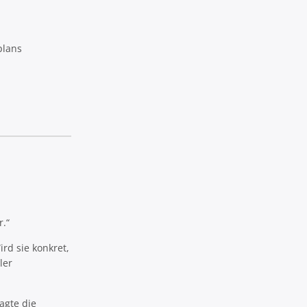
plans
r.“
rd sie konkret,
ler
agte die