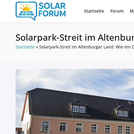
Zum
Inhalt
Startseite
Forum
M
Deutschlandweit Nr. 1 Forum fü
Solar Foru
springen
Solarpark-Streit im Altenbu
Startseite
»
Solarpark-Streit im Altenburger Land: Wie ein 