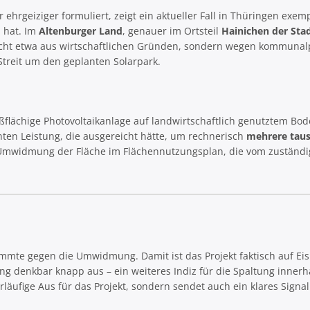
rgeiziger formuliert, zeigt ein aktueller Fall in Thüringen exemp
 hat. Im
Altenburger Land
, genauer im Ortsteil
Hainichen der Sta
nicht etwa aus wirtschaftlichen Gründen, sondern wegen kommunalp
 Streit um den geplanten Solarpark.
roßflächige Photovoltaikanlage auf landwirtschaftlich genutztem Bod
ten Leistung, die ausgereicht hätte, um rechnerisch
mehrere tau
 Umwidmung der Fläche im Flächennutzungsplan, die vom zuständ
mmte gegen die Umwidmung. Damit ist das Projekt faktisch auf Eis 
ung denkbar knapp aus – ein weiteres Indiz für die Spaltung innerh
läufige Aus für das Projekt, sondern sendet auch ein klares Signa