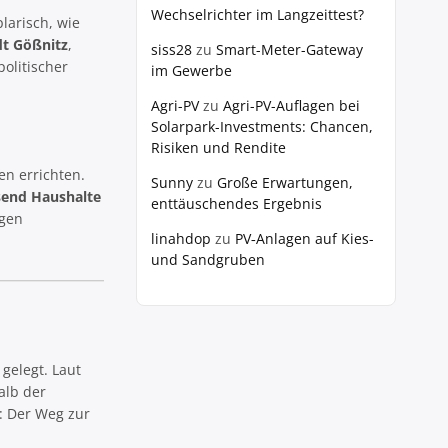
Wechselrichter im Langzeittest?
larisch, wie
dt Gößnitz
,
siss28
zu
Smart-Meter-Gateway
olitischer
im Gewerbe
Agri-PV
zu
Agri-PV-Auflagen bei
Solarpark-Investments: Chancen,
Risiken und Rendite
en errichten.
Sunny
zu
Große Erwartungen,
send Haushalte
enttäuschendes Ergebnis
igen
linahdop
zu
PV‑Anlagen auf Kies-
und Sandgruben
gelegt. Laut
alb der
l: Der Weg zur