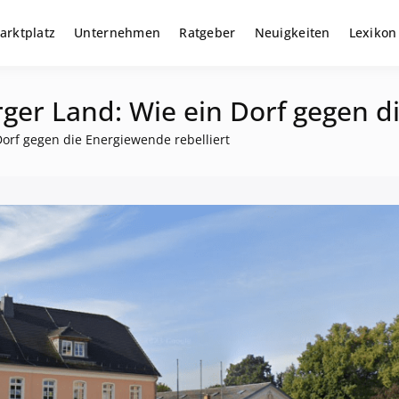
arktplatz
Unternehmen
Ratgeber
Neuigkeiten
Lexikon
r gewerbliche Solar Investments
m
rger Land: Wie ein Dorf gegen d
Dorf gegen die Energiewende rebelliert