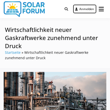
Zum
Inhalt
Anmelden
Deutschlandweit Nr. 1 Forum für
springen
Solar Forum
gewerbliche Solar Investments
Wirtschaftlichkeit neuer
Gaskraftwerke zunehmend unter
Druck
Startseite
»
Wirtschaftlichkeit neuer Gaskraftwerke
zunehmend unter Druck