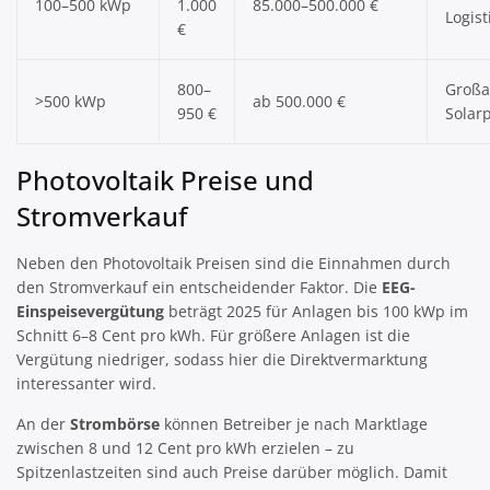
100–500 kWp
1.000
85.000–500.000 €
Logist
€
800–
Großa
>500 kWp
ab 500.000 €
950 €
Solar
Photovoltaik Preise und
Stromverkauf
Neben den Photovoltaik Preisen sind die Einnahmen durch
den Stromverkauf ein entscheidender Faktor. Die
EEG-
Einspeisevergütung
beträgt 2025 für Anlagen bis 100 kWp im
Schnitt 6–8 Cent pro kWh. Für größere Anlagen ist die
Vergütung niedriger, sodass hier die Direktvermarktung
interessanter wird.
An der
Strombörse
können Betreiber je nach Marktlage
zwischen 8 und 12 Cent pro kWh erzielen – zu
Spitzenlastzeiten sind auch Preise darüber möglich. Damit