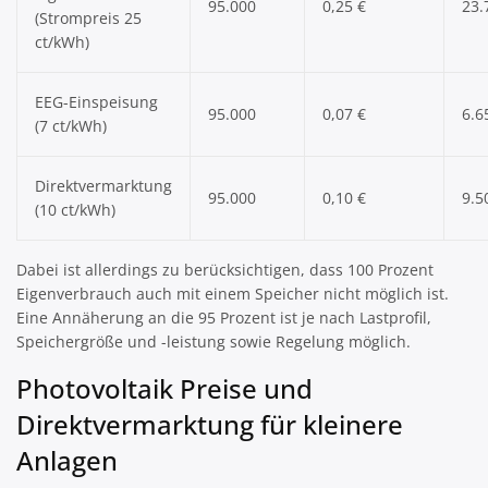
95.000
0,25 €
23.
(Strompreis 25
ct/kWh)
EEG-Einspeisung
95.000
0,07 €
6.6
(7 ct/kWh)
Direktvermarktung
95.000
0,10 €
9.5
(10 ct/kWh)
Dabei ist allerdings zu berücksichtigen, dass 100 Prozent
Eigenverbrauch auch mit einem Speicher nicht möglich ist.
Eine Annäherung an die 95 Prozent ist je nach Lastprofil,
Speichergröße und -leistung sowie Regelung möglich.
Photovoltaik Preise und
Direktvermarktung für kleinere
Anlagen