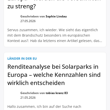
zu streng?
Geschrieben von
Sophie Lindau
27.05.2026
Servus zusammen, ich wieder. Wie sieht das eigentlich
mit dem Brandschutz besonders im europäischen
Kontext aus?. Hab da letztens einen Artikel gelesen, dass
da strengere Maßnahmen gefordert werden. Wie setzt
ihr das um? Habt ihr schon Erfahrungen damit gemacht?
Ich bin da etwas unsicher und würde gerne eure
LÄNDER IN DER EU
Meinung hören. Ich mein, klar, Brandschutz ist […]
Renditeanalyse bei Solarparks in
Europa – welche Kennzahlen sind
wirklich entscheiden
Geschrieben von
tobias kranz 83
21.05.2026
Hallo zusammen, ich bin auf der Suche nach