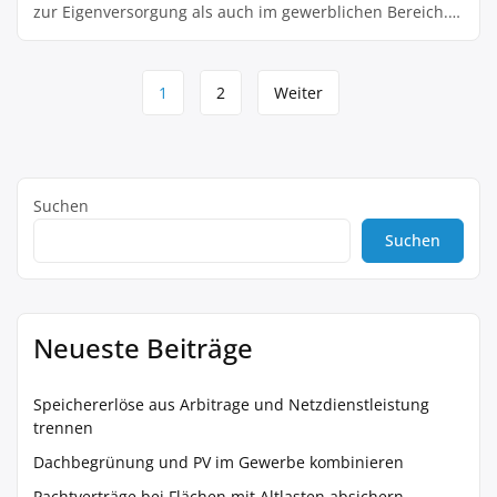
zur Eigenversorgung als auch im gewerblichen Bereich.
Die Nähe zu Deutschland lädt zum Vergleich ein. Deshalb
die Frage an euch: Welche Unterschiede seht ihr in
Seitennavigation
Förderung, Vorschriften oder Wirtschaftlichkeit? Wie
1
2
Weiter
verbreitet ist Eigenverbrauch – und wie relevant ist
Netzeinspeisung? […]
Suchen
Suchen
Neueste Beiträge
Speichererlöse aus Arbitrage und Netzdienstleistung
trennen
Dachbegrünung und PV im Gewerbe kombinieren
Pachtverträge bei Flächen mit Altlasten absichern