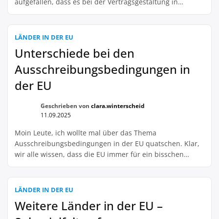
aufgefallen, dass es bei der Vertragsgestaltung in
Deutschland und Österreich einige Unterschiede gibt.
Zum Beispiel werden in Österreich oft längere Verträge
abgeschlossen und es gibt mehr Bürokratie. In
LÄNDER IN DER EU
Deutschland ist es dagegen meist schneller und
Unterschiede bei den
unkomplizierter, aber auch die […]
Ausschreibungsbedingungen in
der EU
Geschrieben von
clara.winterscheid
11.09.2025
Moin Leute, ich wollte mal über das Thema
Ausschreibungsbedingungen in der EU quatschen. Klar,
wir alle wissen, dass die EU immer für ein bisschen
Chaos gut ist, aber bei den Ausschreibungsbedingungen
stoßen wir doch alle immer wieder auf Unterschiede,
oder? Ich meine, was soll das? Wir wollen doch alle nur
LÄNDER IN DER EU
die Sonne anzapfen und unseren […]
Weitere Länder in der EU –