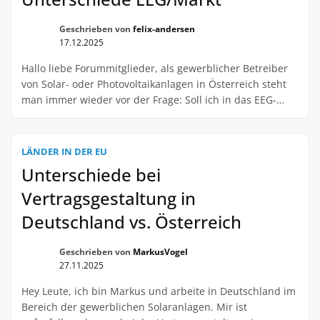
Geschrieben von
felix-andersen
17.12.2025
Hallo liebe Forummitglieder, als gewerblicher Betreiber
von Solar- oder Photovoltaikanlagen in Österreich steht
man immer wieder vor der Frage: Soll ich in das EEG-
System oder in den freien Markt investieren? Diese
Entscheidung kann sich aufgrund der unterschiedlichen
Rahmenbedingungen erheblich auf die Wirtschaftlichkeit
LÄNDER IN DER EU
der Anlage auswirken. Deshalb möchte ich heute gerne
Unterschiede bei
meine Erfahrungen und Erkenntnisse zu […]
Vertragsgestaltung in
Deutschland vs. Österreich
Geschrieben von
MarkusVogel
27.11.2025
Hey Leute, ich bin Markus und arbeite in Deutschland im
Bereich der gewerblichen Solaranlagen. Mir ist