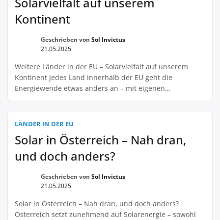
Solarvielfalt auf unserem
Kontinent
Geschrieben von
Sol Invictus
21.05.2025
Weitere Länder in der EU – Solarvielfalt auf unserem
Kontinent Jedes Land innerhalb der EU geht die
Energiewende etwas anders an – mit eigenen
Fördermodellen, rechtlichen Rahmenbedingungen und
Marktstrukturen. Deshalb fragen wir: Welche Länder
habt ihr im Blick – z. B. Spanien, Frankreich, Italien,
LÄNDER IN DER EU
Niederlande, Polen? Wie unterscheiden sich
Solar in Österreich – Nah dran,
Einspeisemodelle, Eigenverbrauchsoptionen oder
und doch anders?
Bauvorgaben? Was läuft besser […]
Geschrieben von
Sol Invictus
21.05.2025
Solar in Österreich – Nah dran, und doch anders?
Österreich setzt zunehmend auf Solarenergie – sowohl