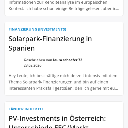
Informationen zur Renditeanalyse im europäischen
Kontext. Ich habe schon einige Beiträge gelesen, aber ich
bin immer noch etwas unsicher, wie ich die Rentabilität
eines Solarparks berechnen kann. Gibt es bestimmte
Kennzahlen, die dabei besonders wichtig sind? Vielleicht
FINANZIERUNG (INVESTMENTS)
hat jemand von euch schon Erfahrungen damit gemacht
Solarpark-Finanzierung in
und kann […]
Spanien
Geschrieben von
laura schaefer 72
23.02.2026
Hey Leute, ich beschäftige mich derzeit intensiv mit dem
Thema Solarpark-Finanzierungen und bin auf einen
interessanten Praxisfall gestoßen, den ich gerne mit euch
teilen möchte. Es geht um die Finanzierung eines
Solarparks in Spanien, der noch fertiggestellt werden
soll. Die Investoren waren besorgt, da die politische Lage
LÄNDER IN DER EU
in Spanien unsicher war und sich die Gesetze […]
PV-Investments in Österreich:
Unterschiede EEG/Markt