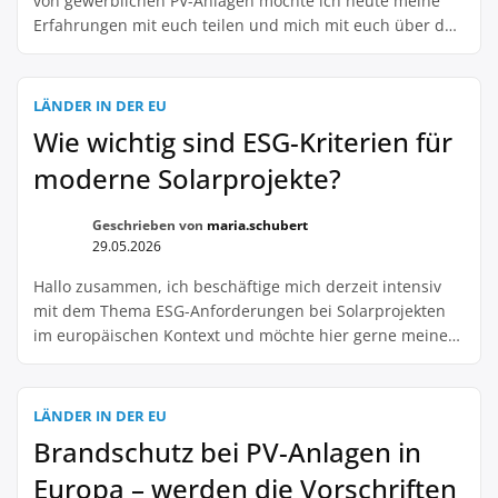
von gewerblichen PV-Anlagen möchte ich heute meine
Erfahrungen mit euch teilen und mich mit euch über das
spannende Thema der Verknüpfung von PV-Anlagen mit
Ladeinfrastruktur im europäischen Kontext austauschen.
In den letzten Jahren konnte ich beobachten, wie sich die
LÄNDER IN DER EU
Nachfrage nach PV-Anlagen in Europa stetig erhöht hat.
Wie wichtig sind ESG-Kriterien für
Immer mehr […]
moderne Solarprojekte?
Geschrieben von
maria.schubert
29.05.2026
Hallo zusammen, ich beschäftige mich derzeit intensiv
mit dem Thema ESG-Anforderungen bei Solarprojekten
im europäischen Kontext und möchte hier gerne meine
Gedanken und Erfahrungen teilen. Als Betreiberin einer
gewerblichen Solaranlage ist es für mich besonders
wichtig, dass mein Projekt nicht nur ökonomisch,
LÄNDER IN DER EU
sondern auch ökologisch und sozial verantwortungsvoll
Brandschutz bei PV-Anlagen in
ist. Die Einhaltung von ESG-Kriterien spielt dabei […]
Europa – werden die Vorschriften