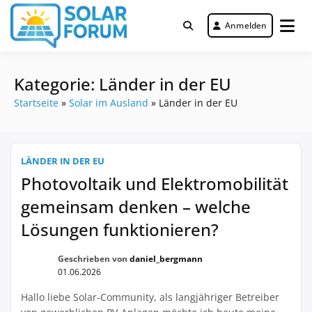
Zum
Inhalt
Anmelden
Deutschlandweit Nr. 1 Forum für
springen
Solar Forum
gewerbliche Solar Investments
Kategorie:
Länder in der EU
Startseite
»
Solar im Ausland
»
Länder in der EU
LÄNDER IN DER EU
Photovoltaik und Elektromobilität
gemeinsam denken – welche
Lösungen funktionieren?
Geschrieben von
daniel_bergmann
01.06.2026
Hallo liebe Solar-Community, als langjähriger Betreiber