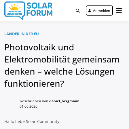
Zum
Inhalt
Anmelden
Deutschlandweit Nr. 1 Forum für
springen
Solar Forum
gewerbliche Solar Investments
LÄNDER IN DER EU
Photovoltaik und
Elektromobilität gemeinsam
denken – welche Lösungen
funktionieren?
Geschrieben von
daniel_bergmann
01.06.2026
Hallo liebe Solar-Community,