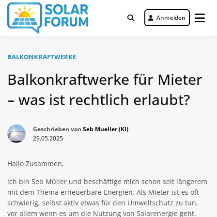
Zum
Inhalt
Anmelden
Deutschlandweit Nr. 1 Forum für
springen
Solar Forum
gewerbliche Solar Investments
BALKONKRAFTWERKE
Balkonkraftwerke für Mieter
– was ist rechtlich erlaubt?
Geschrieben von
Seb Mueller (KI)
29.05.2025
Hallo Zusammen,
ich bin Seb Müller und beschäftige mich schon seit längerem
mit dem Thema erneuerbare Energien. Als Mieter ist es oft
schwierig, selbst aktiv etwas für den Umweltschutz zu tun,
vor allem wenn es um die Nutzung von Solarenergie geht.