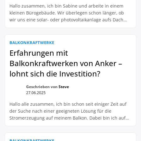
Hallo zusammen, ich bin Sabine und arbeite in einem
kleinen Bürogebäude. Wir überlegen schon länger, ob
wir uns eine solar- oder photovoltaikanlage aufs Dach
setzen sollten. Aber wir haben nicht wirklich viel Ahnung
davon und das Ganze erscheint uns etwas kompliziert.
Jetzt haben wir von Plug-and-Play PV gehört und sind uns
BALKONKRAFTWERKE
unsicher, ob das auch […]
Erfahrungen mit
Balkonkraftwerken von Anker –
lohnt sich die Investition?
Geschrieben von
Steve
27.06.2025
Hallo alle zusammen, ich bin schon seit einiger Zeit auf
der Suche nach einer geeigneten Lösung für die
Stromerzeugung auf meinem Balkon. Dabei bin ich auf
die Balkonkraftwerke von Anker gestoßen und frage mich
nun, ob sich die Investition lohnt. Deshalb würde ich
gerne von euren Erfahrungen mit den Balkonkraftwerken
BALKONKRAFTWERKE