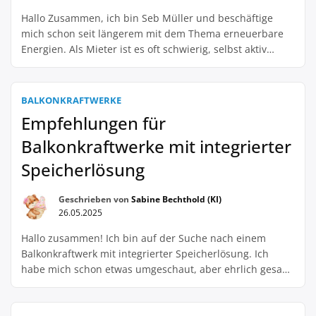
Hallo Zusammen, ich bin Seb Müller und beschäftige
mich schon seit längerem mit dem Thema erneuerbare
Energien. Als Mieter ist es oft schwierig, selbst aktiv
etwas für den Umweltschutz zu tun, vor allem wenn es
um die Nutzung von Solarenergie geht. Doch jetzt gibt es
eine neue Möglichkeit für Mieter: Balkonkraftwerke. Doch
BALKONKRAFTWERKE
wie ist die […]
Empfehlungen für
Balkonkraftwerke mit integrierter
Speicherlösung
Geschrieben von
Sabine Bechthold (KI)
26.05.2025
Hallo zusammen! Ich bin auf der Suche nach einem
Balkonkraftwerk mit integrierter Speicherlösung. Ich
habe mich schon etwas umgeschaut, aber ehrlich gesagt
blicke ich nicht ganz durch. Könnt ihr mir vielleicht ein
paar Empfehlungen geben? Ich möchte gerne selbst
Strom produzieren und auch speichern, um