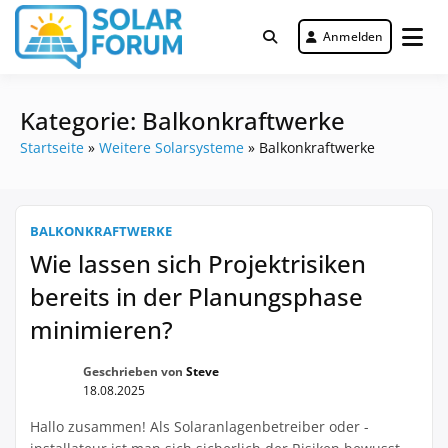
Zum
Inhalt
Anmelden
Deutschlandweit Nr. 1 Forum für
springen
Solar Forum
gewerbliche Solar Investments
Kategorie:
Balkonkraftwerke
Startseite
»
Weitere Solarsysteme
»
Balkonkraftwerke
BALKONKRAFTWERKE
Wie lassen sich Projektrisiken
bereits in der Planungsphase
minimieren?
Geschrieben von
Steve
18.08.2025
Hallo zusammen! Als Solaranlagenbetreiber oder -