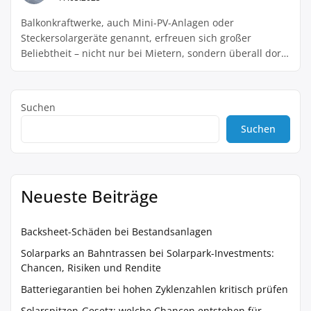
Balkonkraftwerke, auch Mini-PV-Anlagen oder
Steckersolargeräte genannt, erfreuen sich großer
Beliebtheit – nicht nur bei Mietern, sondern überall dort,
wo eine einfache und kostengünstige Möglichkeit zur
Eigenstromerzeugung gesucht wird. Uns interessiert, wie
es bei euch aussieht: Wer hat ein Balkonkraftwerk in
Suchen
Betrieb – und wie sind eure Erfahrungen damit? Welche
Suchen
Module und Wechselrichter nutzt ihr? Gab […]
Neueste Beiträge
Backsheet-Schäden bei Bestandsanlagen
Solarparks an Bahntrassen bei Solarpark-Investments:
Chancen, Risiken und Rendite
Batteriegarantien bei hohen Zyklenzahlen kritisch prüfen
Solarspitzen-Gesetz: welche Chancen entstehen für