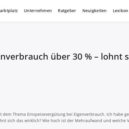
arktplatz
Unternehmen
Ratgeber
Neuigkeiten
Lexikon
r gewerbliche Solar Investments
m
enverbrauch über 30 % – lohnt
it dem Thema Einspeisevergütung bei Eigenverbrauch. Ich habe g
nt sich das wirklich? Wie hoch ist der Mehraufwand und welche Vo