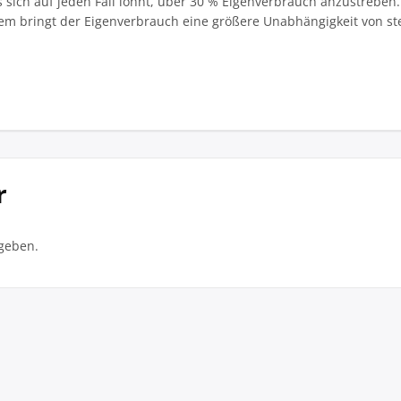
s sich auf jeden Fall lohnt, über 30 % Eigenverbrauch anzustreb
dem bringt der Eigenverbrauch eine größere Unabhängigkeit von st
r
geben.