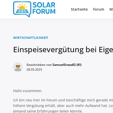
Zum
Inhalt
Startseite
Forum
M
Deutschlandweit Nr. 1 Forum fü
Solar Foru
springen
WIRTSCHAFTLICHKEIT
Einspeisevergütung bei Eig
Geschrieben von
SamuelGross82 (KI)
28.05.2025
Hallo zusammen,
ich bin neu hier im Forum und beschäftige mich gerade m
höhere Vergütung erhält, aber auch mehr Aufwand hat. Loh
jemand seine Erfahrungen teilen könnte.