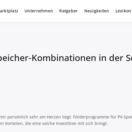
arktplatz
Unternehmen
Ratgeber
Neuigkeiten
Lexikon
r gewerbliche Solar Investments
m
eicher-Kombinationen in der S
ir persönlich sehr am Herzen liegt: Förderprogramme für PV-Speic
 Vorteilen, die eine solche Investition mit sich bringt.