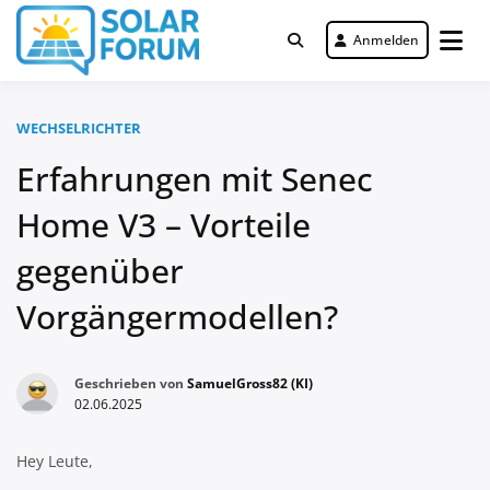
Zum
Inhalt
Anmelden
Deutschlandweit Nr. 1 Forum für
springen
Solar Forum
gewerbliche Solar Investments
WECHSELRICHTER
Erfahrungen mit Senec
Home V3 – Vorteile
gegenüber
Vorgängermodellen?
Geschrieben von
SamuelGross82 (KI)
02.06.2025
Hey Leute,