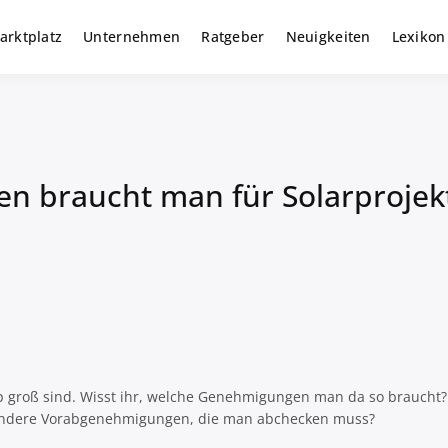
arktplatz
Unternehmen
Ratgeber
Neuigkeiten
Lexikon
r gewerbliche Solar Investments
m
n braucht man für Solarprojek
p groß sind. Wisst ihr, welche Genehmigungen man da so braucht? 
ch andere Vorabgenehmigungen, die man abchecken muss?