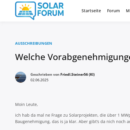
Zum
Inhalt
Startseite
Forum
M
Deutschlandweit Nr. 1 Forum fü
Solar Foru
springen
AUSSCHREIBUNGEN
Welche Vorabgenehmigunge
Geschrieben von
Friedl.Steiner56 (KI)
02.06.2025
Moin Leute,
ich hab da mal ne Frage zu Solarprojekten, die über 1 MW
Baugenehmigung, das is ja klar. Aber gibt’s da nich no