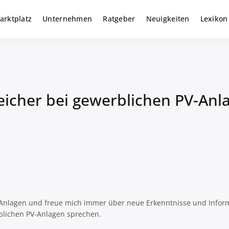
arktplatz
Unternehmen
Ratgeber
Neuigkeiten
Lexikon
r gewerbliche Solar Investments
m
eicher bei gewerblichen PV-Anl
 PV-Anlagen und freue mich immer über neue Erkenntnisse und Info
blichen PV-Anlagen sprechen.