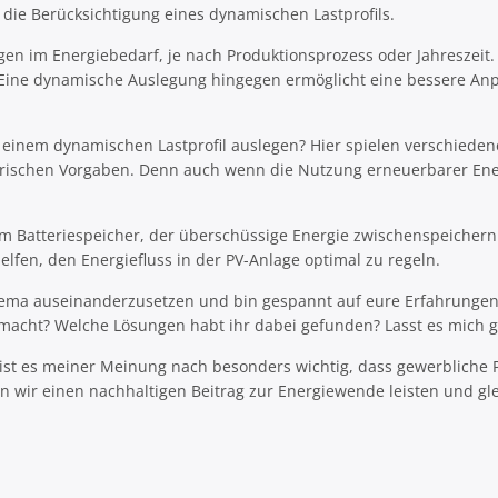
 die Berücksichtigung eines dynamischen Lastprofils.
gen im Energiebedarf, je nach Produktionsprozess oder Jahreszeit.
n. Eine dynamische Auslegung hingegen ermöglicht eine bessere An
inem dynamischen Lastprofil auslegen? Hier spielen verschiedene 
atorischen Vorgaben. Denn auch wenn die Nutzung erneuerbarer Ene
nem Batteriespeicher, der überschüssige Energie zwischenspeicher
fen, den Energiefluss in der PV-Anlage optimal zu regeln.
Thema auseinanderzusetzen und bin gespannt auf eure Erfahrungen
emacht? Welche Lösungen habt ihr dabei gefunden? Lasst es mich
ist es meiner Meinung nach besonders wichtig, dass gewerbliche P
wir einen nachhaltigen Beitrag zur Energiewende leisten und gleic