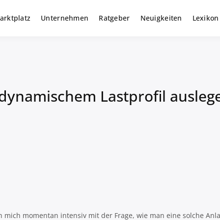
arktplatz
Unternehmen
Ratgeber
Neuigkeiten
Lexikon
r gewerbliche Solar Investments
m
dynamischem Lastprofil auslege
ich mich momentan intensiv mit der Frage, wie man eine solche An