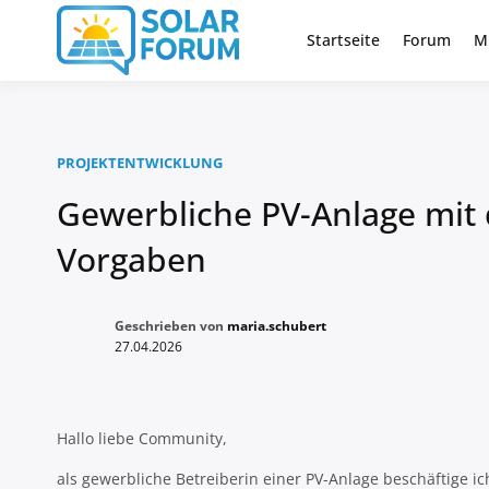
Zum
Inhalt
Startseite
Forum
M
Deutschlandweit Nr. 1 Forum fü
Solar Foru
springen
PROJEKTENTWICKLUNG
Gewerbliche PV-Anlage mit 
Vorgaben
Geschrieben von
maria.schubert
27.04.2026
Hallo liebe Community,
als gewerbliche Betreiberin einer PV-Anlage beschäftige 