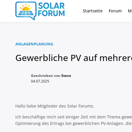
Zum
Inhalt
Startseite
Forum
M
Deutschlandweit Nr. 1 Forum fü
Solar Foru
springen
ANLAGENPLANUNG
Gewerbliche PV auf mehrere
Geschrieben von
Steve
04.07.2025
Hallo liebe Mitglieder des Solar Forums,
ich beschäftige mich seit einiger Zeit mit dem Thema gewe
Optimierung des Ertrags bei gewerblichen PV-Anlagen, die 