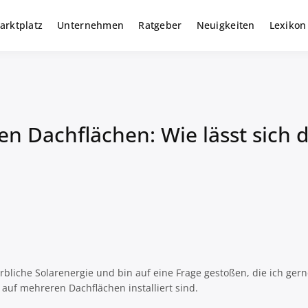
arktplatz
Unternehmen
Ratgeber
Neuigkeiten
Lexikon
r gewerbliche Solar Investments
m
n Dachflächen: Wie lässt sich d
rbliche Solarenergie und bin auf eine Frage gestoßen, die ich ger
auf mehreren Dachflächen installiert sind.