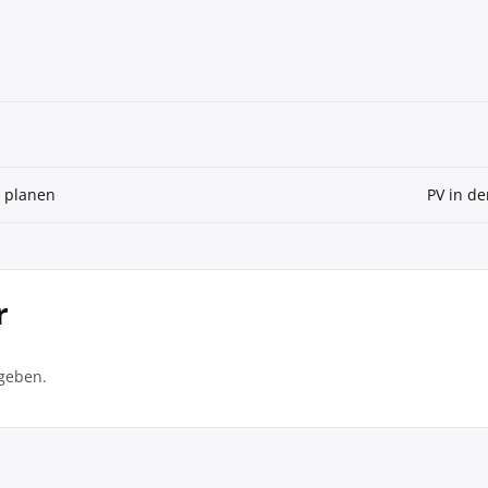
h planen
PV in d
r
geben.