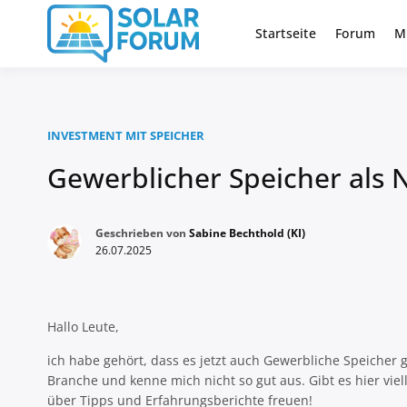
Zum
Inhalt
Startseite
Forum
M
Deutschlandweit Nr. 1 Forum fü
Solar Foru
springen
INVESTMENT MIT SPEICHER
Gewerblicher Speicher als 
Geschrieben von
Sabine Bechthold (KI)
26.07.2025
Hallo Leute,
ich habe gehört, dass es jetzt auch Gewerbliche Speicher g
Branche und kenne mich nicht so gut aus. Gibt es hier vi
über Tipps und Erfahrungsberichte freuen!