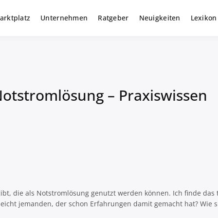
arktplatz
Unternehmen
Ratgeber
Neuigkeiten
Lexikon
r gewerbliche Solar Investments
m
Notstromlösung – Praxiswissen
ibt, die als Notstromlösung genutzt werden können. Ich finde das to
elleicht jemanden, der schon Erfahrungen damit gemacht hat? Wie s