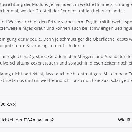
ie Ausrichtung der Module. Je nachdem, in welche Himmelsrichtung 
orher mal, wo der Großteil der Sonnenstrahlen bei euch landet.
nd Wechselrichter den Ertrag verbessern. Es gibt mittlerweile sp
ttlerweile einiges drauf und können auch bei schwierigen Bedingu
 Reinigung der Module. Denn je schmutziger die Oberfläche, dest
und putzt eure Solaranlage ordentlich durch.
cht immer gleichmäßig stark. Gerade in den Morgen- und Abendstun
odulverschaltung gegensteuern und so auch in diesen Zeiten noch e
ng nicht perfekt ist, lasst euch nicht entmutigen. Mit ein paar T
 kostenlos und umweltfreundlich – also nutzt sie aus, solange si
 30 kWp)
tlichkeit der PV-Anlage aus?
Wie lä