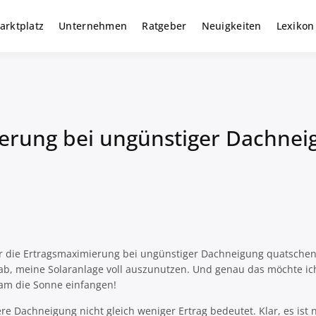
arktplatz
Unternehmen
Ratgeber
Neuigkeiten
Lexikon
r gewerbliche Solar Investments
m
ierung bei ungünstiger Dachnei
r die Ertragsmaximierung bei ungünstiger Dachneigung quatschen.
n ab, meine Solaranlage voll auszunutzen. Und genau das möchte ic
am die Sonne einfangen!
gere Dachneigung nicht gleich weniger Ertrag bedeutet. Klar, es ist 