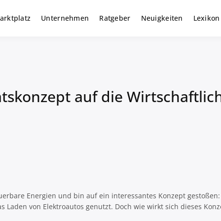
arktplatz
Unternehmen
Ratgeber
Neuigkeiten
Lexikon
r gewerbliche Solar Investments
m
ätskonzept auf die Wirtschaftlic
uerbare Energien und bin auf ein interessantes Konzept gestoßen:
 Laden von Elektroautos genutzt. Doch wie wirkt sich dieses Konze