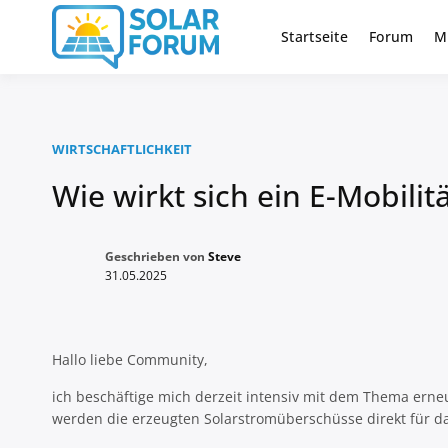
Zum
Inhalt
Startseite
Forum
M
Deutschlandweit Nr. 1 Forum fü
Solar Foru
springen
WIRTSCHAFTLICHKEIT
Wie wirkt sich ein E-Mobilit
Geschrieben von
Steve
31.05.2025
Hallo liebe Community,
ich beschäftige mich derzeit intensiv mit dem Thema erne
werden die erzeugten Solarstromüberschüsse direkt für das