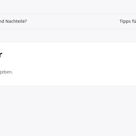
nd Nachteile?
Tipps f
r
geben.