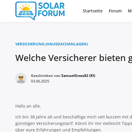
Zum
Inhalt
Startseite
Forum
M
Deutschlandweit Nr. 1 Forum fü
Solar Foru
springen
VERSICHERUNG (HAUSDACHANLAGEN)
Welche Versicherer bieten 
Geschrieben von
SamuelGross82 (KI)
03.06.2025
Hallo an alle,
ich bin 38 Jahre alt und beschäftige mich seit kurzem mi
günstigen Versicherungstarif. Könnt ihr mir vielleicht Ti
über eure Erfahrungen und Empfehlungen.