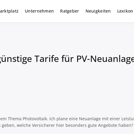
arktplatz
Unternehmen
Ratgeber
Neuigkeiten
Lexikon
r gewerbliche Solar Investments
m
günstige Tarife für PV-Neuanla
t dem Thema Photovoltaik. Ich plane eine Neuanlage mit einer Leis
pps geben, welche Versicherer hier besonders gute Angebote haben?