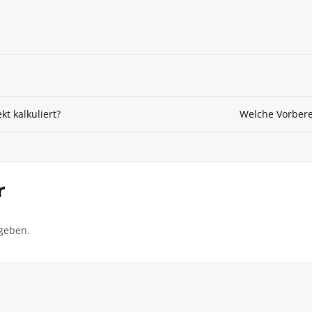
t kalkuliert?
Welche Vorberei
r
geben.