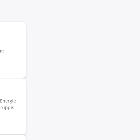
r:
 Energie
gruppe: