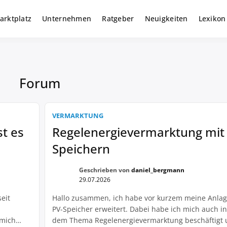
arktplatz
Unternehmen
Ratgeber
Neuigkeiten
Lexikon
r gewerbliche Solar Investments
m
Forum
VERMARKTUNG
st es
Regelenergievermarktung mit
Speichern
Geschrieben von
daniel_bergmann
29.07.2026
eit
Hallo zusammen, ich habe vor kurzem meine Anla
PV-Speicher erweitert. Dabei habe ich mich auch in
 mich
dem Thema Regelenergievermarktung beschäftigt