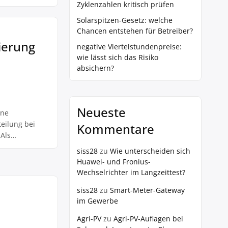
st einmal muss
Zyklenzahlen kritisch prüfen
ichers absolut
Solarspitzen-Gesetz: welche
mehr Strom als
Chancen entstehen für Betreiber?
ierung
negative Viertelstundenpreise:
wie lässt sich das Risiko
absichern?
Neueste
ine
eilung bei
Kommentare
Als
siss28
zu
Wie unterscheiden sich
zu halten,
Huawei- und Fronius-
eren. Bei der
Wechselrichter im Langzeittest?
 die
siss28
zu
Smart-Meter-Gateway
im Gewerbe
Agri-PV
zu
Agri-PV-Auflagen bei