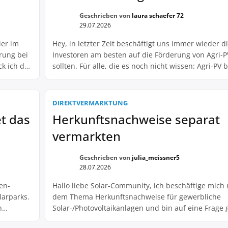
Geschrieben von
laura schaefer 72
29.07.2026
ier im
Hey, in letzter Zeit beschäftigt uns immer wieder d
rung bei
Investoren am besten auf die Förderung von Agri-P
ck ich da
sollten. Für alle, die es noch nicht wissen: Agri-PV 
chen
Kombination von Photovoltaik-Anlagen mit landwirt
ie
Nutzung. Durch die Installation von Solarpanels au
landwirtschaftlichen Flächen kann nicht nur Strom 
DIREKTVERMARKTUNG
sondern auch die landwirtschaftliche Produktion [
t das
Herkunftsnachweise separat
vermarkten
Geschrieben von
julia_meissner5
28.07.2026
en-
Hallo liebe Solar-Community, ich beschäftige mic
larparks.
dem Thema Herkunftsnachweise für gewerbliche
n
Solar-/Photovoltaikanlagen und bin auf eine Frage 
Betreiber
ich gerne mit euch diskutieren möchte. Es geht um