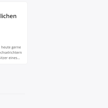
vermarkten.
o zusätzliche
…]
lichen
e heute gerne
chselrichtern
itzer eines
immer wieder
ei unseren
s sich dabei