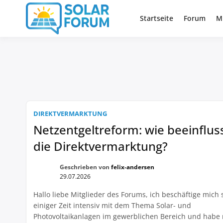
Zum
Inhalt
Startseite
Forum
M
Deutschlandweit Nr. 1 Forum fü
Solar Foru
springen
DIREKTVERMARKTUNG
Netzentgeltreform: wie beeinflus
die Direktvermarktung?
Geschrieben von
felix-andersen
29.07.2026
Hallo liebe Mitglieder des Forums, ich beschäftige mich s
einiger Zeit intensiv mit dem Thema Solar- und
Photovoltaikanlagen im gewerblichen Bereich und habe