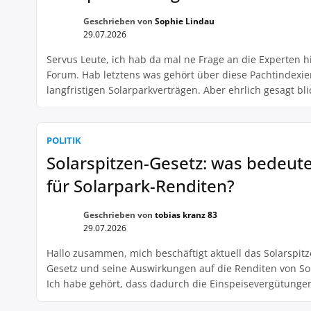
Geschrieben von
Sophie Lindau
29.07.2026
Servus Leute, ich hab da mal ne Frage an die Experten h
Forum. Hab letztens was gehört über diese Pachtindexie
langfristigen Solarparkverträgen. Aber ehrlich gesagt bli
nicht so ganz durch. Kann mir das mal jemand in einfa
Worten erklären? Und vor allem, wie wirkt sich das auf d
Gewinne aus? Sind […]
POLITIK
Solarspitzen-Gesetz: was bedeute
für Solarpark-Renditen?
Geschrieben von
tobias kranz 83
29.07.2026
Hallo zusammen, mich beschäftigt aktuell das Solarspitz
Gesetz und seine Auswirkungen auf die Renditen von So
Ich habe gehört, dass dadurch die Einspeisevergütunge
gedeckelt werden und frage mich, was das für mich als 