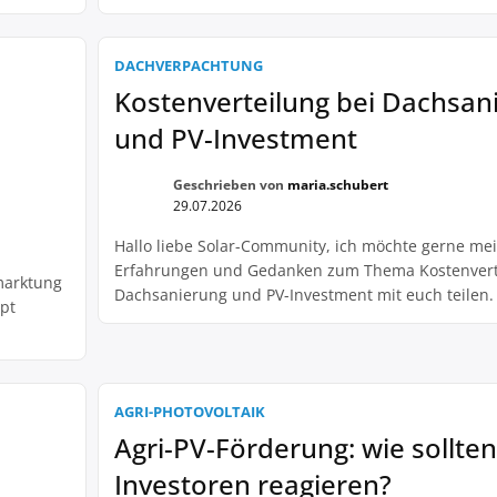
rt. Dabei
meine Erfahrungen gerne mit euch teilen. Zunäch
n auf die
ich sagen, dass ich von den Vorteilen eines PV-Spe
die nicht
überzeugt bin. Meine Anlage produziert tagsüber 
DACHVERPACHTUNG
ich selber […]
Kostenverteilung bei Dachsan
und PV-Investment
Geschrieben von
maria.schubert
29.07.2026
Hallo liebe Solar-Community, ich möchte gerne me
Erfahrungen und Gedanken zum Thema Kostenvert
rmarktung
Dachsanierung und PV-Investment mit euch teilen. 
pt
gewerbliche Anlagenbetreiberin stehe ich vor der
Herausforderung, meine Dächer nicht nur instand 
iv hoch.
sondern auch gleichzeitig in die Zukunft zu investi
ren
Planung einer Dachsanierung muss ich immer auch
 […]
AGRI-PHOTOVOLTAIK
Möglichkeit einer […]
Agri-PV-Förderung: wie sollten
Investoren reagieren?