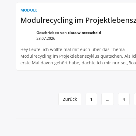
einer gewerblichen Solaranlage bedeutet. Hat jemand be
Erfahrungen damit gemacht und kann mir mehr dazu sa
MODULE
bin gespannt auf eure Meinungen […]
Modulrecycling im Projektlebens
Geschrieben von
clara.winterscheid
28.07.2026
Hey Leute, ich wollte mal mit euch über das Thema
Modulrecycling im Projektlebenszyklus quatschen. Als ic
erste Mal davon gehört habe, dachte ich mir nur so „Bo
für ein bürokratischer Kram!“. Aber dann habe ich mich
etwas genauer damit beschäftigt und muss sagen, es ist
ganz schön wichtig, das Ganze im […]
Seitennavigation
Zurück
1
…
4