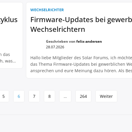
reits
Möglichkeit, diese Herkunftsnachweise separat zu 
gen? Ich
Auf der einen Seite sehe ich die Vorteile, da man s
WECHSELRICHTER
Einnahmen generieren könnte. Gerade in Zeiten, [
zyklus
Firmware-Updates bei gewerb
Wechselrichtern
Geschrieben von
felix-andersen
28.07.2026
h das
Hallo liebe Mitglieder des Solar Forums, ich möcht
ah, was
das Thema Firmware-Updates bei gewerblichen We
 mal
ansprechen und eure Meinung dazu hören. Als Bes
 doch
kleinen Solarunternehmens beschäftige ich mich 
mit der Frage, ob regelmäßige Firmware-Updates b
Wechselrichtern wirklich notwendig sind oder ob e
5
6
7
8
…
264
Weiter
nur um eine Marketingstrategie der Hersteller […]