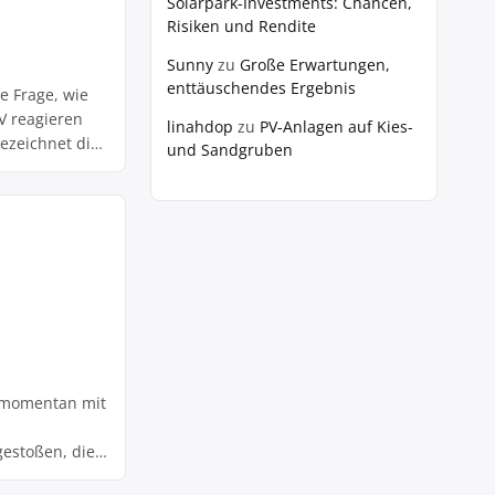
Solarpark-Investments: Chancen,
Risiken und Rendite
Sunny
zu
Große Erwartungen,
enttäuschendes Ergebnis
ie Frage, wie
V reagieren
linahdop
zu
PV‑Anlagen auf Kies-
bezeichnet die
und Sandgruben
schaftlicher
f
produziert,
…]
h momentan mit
gestoßen, die
 die