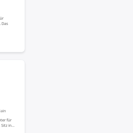
für
. Das
Main
ter für
 Sitz in…