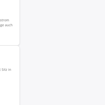
rstrom
age auch
Sitz in