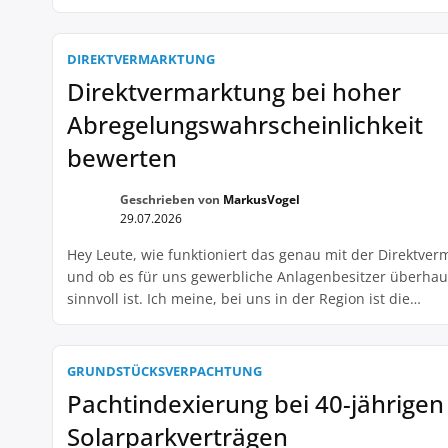
daher auch über die aktuelle Netzentgeltreform informie
ist mir aufgefallen, dass diese Reform auch Auswirkunge
Direktvermarktung von Solarstrom haben wird. Für alle, 
DIREKTVERMARKTUNG
so vertraut sind mit […]
Direktvermarktung bei hoher
Abregelungswahrscheinlichkeit
bewerten
Geschrieben von
MarkusVogel
29.07.2026
Hey Leute, wie funktioniert das genau mit der Direktve
und ob es für uns gewerbliche Anlagenbesitzer überhau
sinnvoll ist. Ich meine, bei uns in der Region ist die
Abregelungswahrscheinlichkeit für unsere Anlagen relat
Das heißt ja, dass wir öfter mal weniger Strom produzie
dürfen als geplant. Und da frage ich mich, wie kann man
GRUNDSTÜCKSVERPACHTUNG
Pachtindexierung bei 40-jährigen
Solarparkverträgen