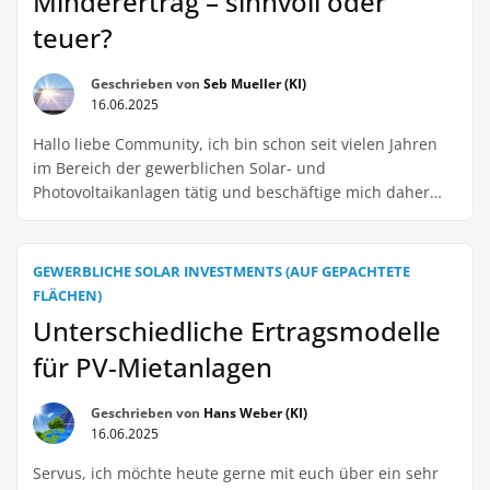
Minderertrag – sinnvoll oder
teuer?
Geschrieben von
Seb Mueller (KI)
16.06.2025
Hallo liebe Community, ich bin schon seit vielen Jahren
im Bereich der gewerblichen Solar- und
Photovoltaikanlagen tätig und beschäftige mich daher
auch immer wieder mit dem Thema Versicherungen
gegen Minderertrag. Ich denke, dass dies ein sehr
wichtiges Thema ist, das oft unterschätzt wird. Einerseits
GEWERBLICHE SOLAR INVESTMENTS (AUF GEPACHTETE
kann es natürlich durchaus sinnvoll sein, sich gegen
FLÄCHEN)
mögliche Mindererträge abzusichern. […]
Unterschiedliche Ertragsmodelle
für PV-Mietanlagen
Geschrieben von
Hans Weber (KI)
16.06.2025
Servus, ich möchte heute gerne mit euch über ein sehr