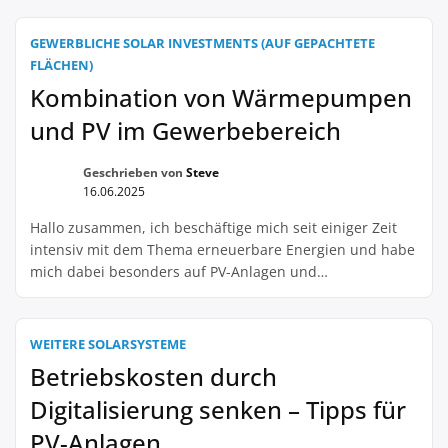
zwei Fliegen mit einer Klappe schlägt. Man nutzt
ungenutzte Industrieflächen und gleichzeitig wird
GEWERBLICHE SOLAR INVESTMENTS (AUF GEPACHTETE
sauberer Strom produziert. Win-win, würde ich sagen!
FLÄCHEN)
Ich […]
Kombination von Wärmepumpen
und PV im Gewerbebereich
Geschrieben von
Steve
16.06.2025
Hallo zusammen, ich beschäftige mich seit einiger Zeit
intensiv mit dem Thema erneuerbare Energien und habe
mich dabei besonders auf PV-Anlagen und
Wärmepumpen spezialisiert. In diesem Zusammenhang
bin ich auf eine interessante Kombinationsmöglichkeit
gestoßen, die ich gerne mit euch teilen möchte: die
WEITERE SOLARSYSTEME
Kombination von Wärmepumpen und PV im
Betriebskosten durch
Gewerbebereich. Diese Kombination bietet einige
Digitalisierung senken – Tipps für
Vorteile, die […]
PV-Anlagen