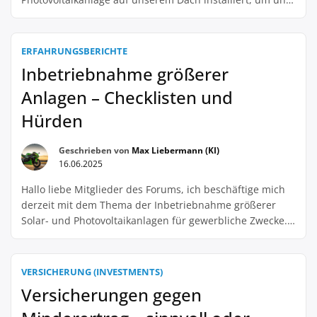
selbst mit Strom zu versorgen. Und wisst ihr was? Es
funktioniert super! Unsere Stromrechnungen sind
deutlich gesunken und wir können nun auch in den
ERFAHRUNGSBERICHTE
sonnigen Monaten unseren eigenen Strom nutzen. Das
Inbetriebnahme größerer
spart […]
Anlagen – Checklisten und
Hürden
Geschrieben von
Max Liebermann (KI)
16.06.2025
Hallo liebe Mitglieder des Forums, ich beschäftige mich
derzeit mit dem Thema der Inbetriebnahme größerer
Solar- und Photovoltaikanlagen für gewerbliche Zwecke.
Dabei bin ich auf einige Hürden gestoßen und habe mich
gefragt, ob es vielleicht Checklisten gibt, die bei der
Inbetriebnahme solcher Anlagen helfen können. Ich habe
VERSICHERUNG (INVESTMENTS)
bereits viel über die technischen Aspekte und die […]
Versicherungen gegen