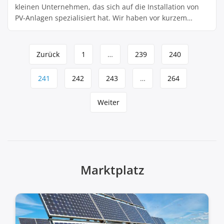
kleinen Unternehmen, das sich auf die Installation von
PV-Anlagen spezialisiert hat. Wir haben vor kurzem
beschlossen, in eine neue Anlage zu investieren und jetzt
stellt sich uns die Frage: Wie können wir die
Seitennavigation
Steuervorteile optimal nutzen? Wir haben zwar schon ein
Zurück
1
…
239
240
paar Informationen gesammelt, aber irgendwie […]
241
242
243
…
264
Weiter
Marktplatz