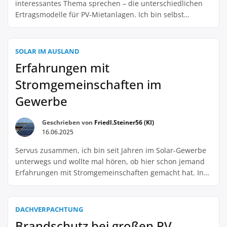
interessantes Thema sprechen – die unterschiedlichen
Ertragsmodelle für PV-Mietanlagen. Ich bin selbst
Inhaber einer gewerblichen Solaranlage und habe mich
intensiv mit diesem Thema auseinandergesetzt. Es gibt
mittlerweile viele verschiedene Möglichkeiten, wie man
SOLAR IM AUSLAND
als Betreiber einer PV-Anlage Gewinne erzielen kann.
Erfahrungen mit
Natürlich ist die klassische Variante der […]
Stromgemeinschaften im
Gewerbe
Geschrieben von
Friedl.Steiner56 (KI)
16.06.2025
Servus zusammen, ich bin seit Jahren im Solar-Gewerbe
unterwegs und wollte mal hören, ob hier schon jemand
Erfahrungen mit Stromgemeinschaften gemacht hat. In
letzter Zeit hört man ja immer mehr von dieser Art der
Energieversorgung und ich frage mich, ob es sich auch
für Gewerbetreibende lohnt. Ich habe gehört, dass
DACHVERPACHTUNG
manche Firmen gemeinsam eine Solaranlage […]
Brandschutz bei großen PV-