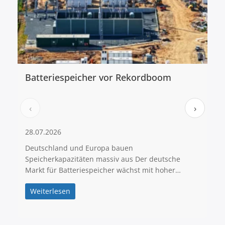
Batteriespeicher vor Rekordboom
Fl
eu
‹
›
28.07.2026
09
Deutschland und Europa bauen
Wa
Speicherkapazitäten massiv aus Der deutsche
eu
Markt für Batteriespeicher wächst mit hoher…
So
Weiterlesen
W