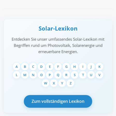
Solar-Lexikon
Entdecken Sie unser umfassendes Solar-Lexikon mit
Begriffen rund um Photovoltaik, Solarenergie und
erneuerbare Energien.
A
B
C
D
E
F
G
H
I
J
K
L
M
N
O
P
Q
R
S
T
U
V
W
X
Y
Z
Zum vollständigen Lexikon